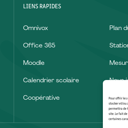
LIENS RAPIDES
Omnivox
Plan 
Office 365
Stati
Moodle
Mesur
Calendrier scolaire
Nous j
Coopérative
Pour offrir le
stocker et/ou 
permettra de t
site. Le fait 
certaines cara