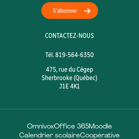
S'abonner
CONTACTEZ-NOUS
Tél. 819-564-6350
475, rue du Cégep
Sherbrooke (Québec)
J1E 4K1
Omnivox
Office 365
Moodle
Calendrier scolaire
Coopérative