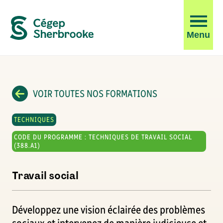
Ouvrir
Menu
la
navigati
du
site
VOIR TOUTES NOS FORMATIONS
TECHNIQUES
CODE DU PROGRAMME : TECHNIQUES DE TRAVAIL SOCIAL
(388.A1)
Travail social
Développez une vision éclairée des problèmes