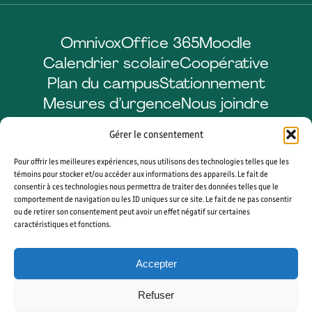
Omnivox
Office 365
Moodle
Calendrier scolaire
Coopérative
Plan du campus
Stationnement
Mesures d’urgence
Nous joindre
Gérer le consentement
Pour offrir les meilleures expériences, nous utilisons des technologies telles que les
Facebook
LinkedIn
Instagram
YouTube
témoins pour stocker et/ou accéder aux informations des appareils. Le fait de
consentir à ces technologies nous permettra de traiter des données telles que le
comportement de navigation ou les ID uniques sur ce site. Le fait de ne pas consentir
ou de retirer son consentement peut avoir un effet négatif sur certaines
caractéristiques et fonctions.
© 2026 CÉGEP DE SHERBROOKE. TOUS DROITS RÉSERVÉS. AGENCE WEB
VORTEX SOLUTION
Accepter
PLAN DU SITE
GÉRER MES COOKIES
Refuser