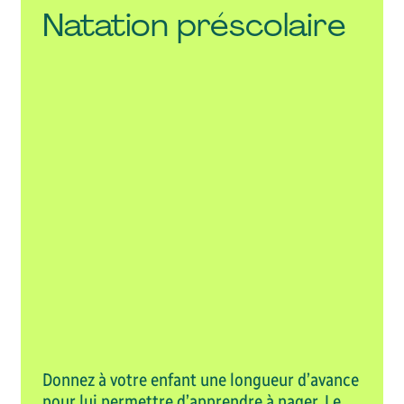
Natation préscolaire
n Automne 2026
Session Hiver 2027
 – 31 décembre 2026
1er janvier – 21 mai 2027
VOIR L'ACTIVITÉ RÉCRÉATIVE
Donnez à votre enfant une longueur d’avance
pour lui permettre d’apprendre à nager. Le