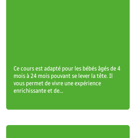
basketball libre
55 an
Réserver sa place
Note:
Valide p
Peut êtr
abonnem
(reçu req
Ce cours est adapté pour les bébés âgés de 4
Carte fami
mois à 24 mois pouvant se lever la tête. Il
vous permet de vivre une expérience
Chaque po
enrichissante et de...
membres 
MIA requi