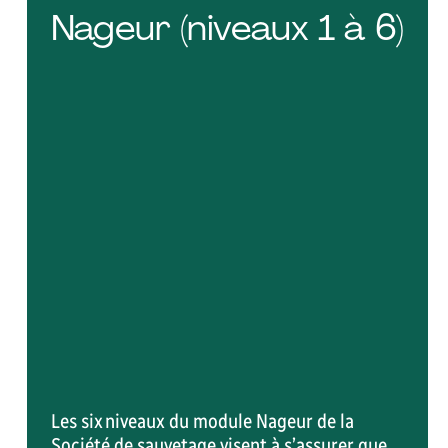
Nageur (niveaux 1 à 6)
Mi-session Hiver 2027
8 mars – 21 mai 2027
VOIR L'ACTIVITÉ RÉCRÉATIVE
Les six niveaux du module Nageur de la
Société de sauvetage visent à s’assurer que