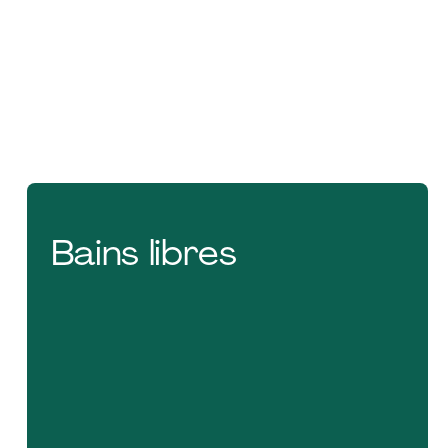
Personnel Cégep
Tarif réduit
65,00 $
Annuel(AUT 2026 + HIV
170,0
2027)
0 $
Bains libres
200,0
0 $
Session automne
110,00
2026
$
135,00
$
Mi-session automne
70,00
2026
$
85,00
$
Session hiver 2027
120,00 $