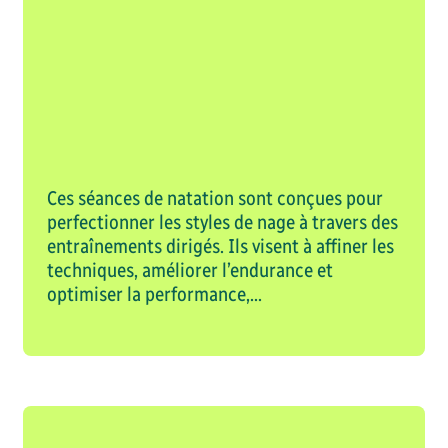
s et +
8,00 $
Session hiver 2027
Mi-session hiver 202
our une plage horaire.
e crédité sur un
Réserver sa plac
ent dans les 2 semaines
uis).
Ces séances de natation sont conçues pour
perfectionner les styles de nage à travers des
liale:
entraînements dirigés. Ils visent à affiner les
techniques, améliorer l’endurance et
inçon donne accès à 4
optimiser la performance,...
(même adresse, dossier
s)
Réserver sa place