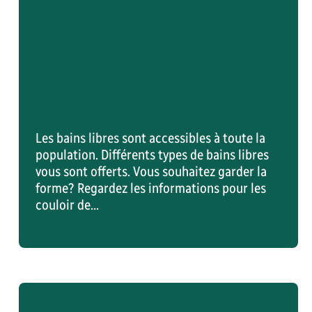
150,00 $
Mi-session hiver 2027
80,00 $
7
95,00 $
Éligibilité:
Personnel du Cégep et étudiants
e
externes
Les bains libres sont accessibles à toute la
population. Différents types de bains libres
Réserver sa place
vous sont offerts. Vous souhaitez garder la
forme? Regardez les informations pour les
couloir de...