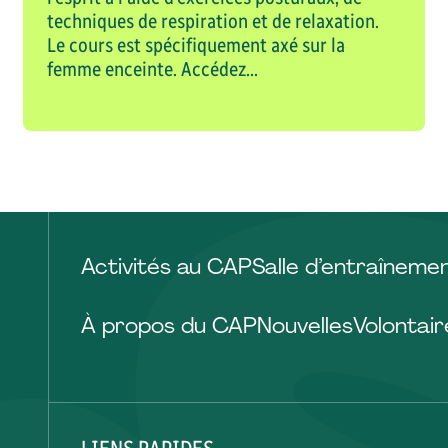
techniques de respiration et de relaxation.
Le cours est spécifiquement axé sur la
femme enceinte. Accédez...
Activités au CAP
Salle d’entraîneme
À propos du CAP
Nouvelles
Volontair