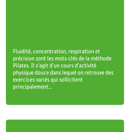
basketball libre
55 an
Réserver sa place
Note:
Valide p
Peut êtr
abonnem
Fluidité, concentration, respiration et
(reçu req
précision sont les mots-clés de la méthode
Pilates. Il s’agit d’un cours d’activité
Carte fami
physique douce dans lequel on retrouve des
exercices variés qui sollicitent
Chaque po
principalement...
membres 
MIA requi