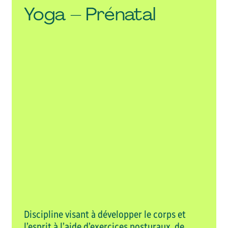
Yoga – Prénatal
n Automne 2026
Session Hiver 2027
 – 31 décembre 2026
1er janvier – 21 mai 2027
VOIR L'ACTIVITÉ RÉCRÉATIVE
Discipline visant à développer le corps et
l’esprit à l’aide d’exercices posturaux, de