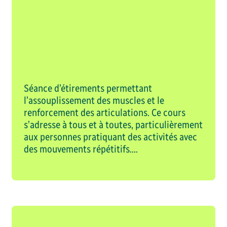
s et +
8,00 $
Session hiver 2027
Mi-session hiver 202
our une plage horaire.
e crédité sur un
Réserver sa plac
ent dans les 2 semaines
Séance d’étirements permettant
uis).
l’assouplissement des muscles et le
renforcement des articulations. Ce cours
liale:
s’adresse à tous et à toutes, particulièrement
aux personnes pratiquant des activités avec
inçon donne accès à 4
des mouvements répétitifs....
(même adresse, dossier
s)
Réserver sa place