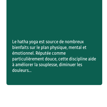
150,00 $
Mi-session hiver 2027
80,00 $
7
95,00 $
Éligibilité:
Personnel du Cégep et étudiants
e
externes
Le hatha yoga est source de nombreux
bienfaits sur le plan physique, mental et
émotionnel. Réputée comme
Réserver sa place
particulièrement douce, cette discipline aide
à améliorer la souplesse, diminuer les
douleurs...