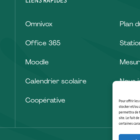
LIENS RAPIDES
VOIR L'ACTIVITÉ RÉCRÉATIVE
Omnivox
Plan 
Office 365
Stati
Moodle
Mesur
Calendrier scolaire
Nous j
Coopérative
Pour offrir le
stocker et/ou 
permettra de t
site. Le fait 
certaines cara