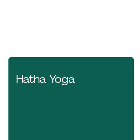
Personnel Cégep
Tarif réduit
65,00 $
Annuel(AUT 2026 + HIV
170,0
2027)
0 $
Hatha Yoga
200,0
0 $
Session automne
110,00
2026
$
135,00
$
Mi-session automne
70,00
2026
$
85,00
$
Session hiver 2027
120,00 $