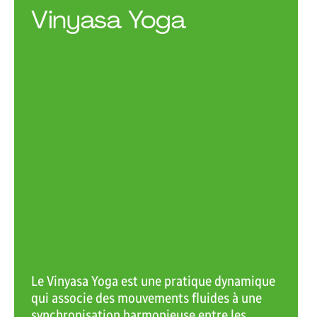
Vinyasa Yoga
Périodes de validité
Session Automne 2026
Mi-sessio
17 août – 31 décembre 2026
5 octobre
VOIR L'ACTIVITÉ RÉCRÉATIVE
Le Vinyasa Yoga est une pratique dynamique
qui associe des mouvements fluides à une
synchronisation harmonieuse entre les