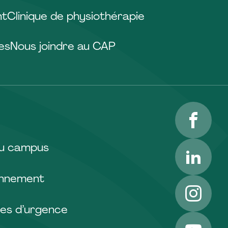
nt
Clinique de physiothérapie
es
Nous joindre au CAP
Facebo
LinkedI
du campus
onnement
Instagr
es d’urgence
YouTub