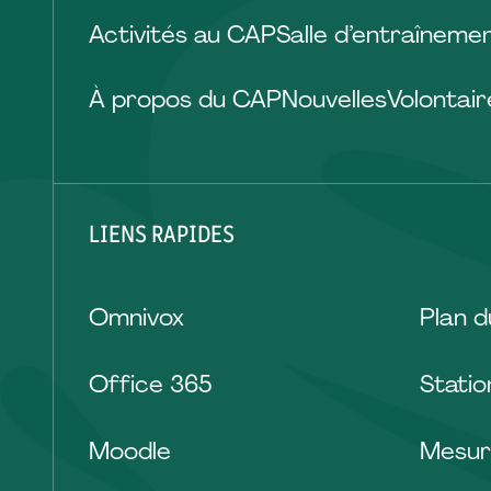
Activités au CAP
Salle d’entraîneme
À propos du CAP
Nouvelles
Volontair
LIENS RAPIDES
Omnivox
Plan 
Office 365
Stati
Moodle
Mesur