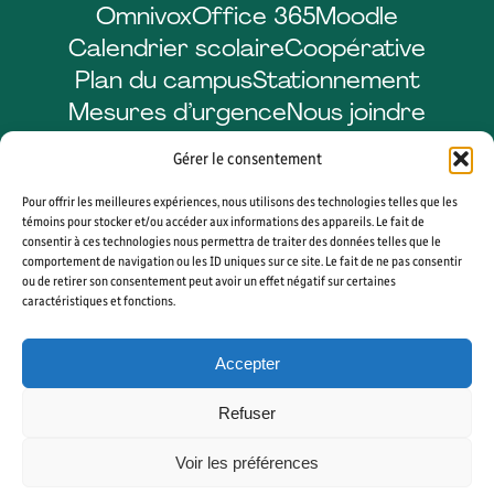
Omnivox
Office 365
Moodle
Calendrier scolaire
Coopérative
Plan du campus
Stationnement
Mesures d’urgence
Nous joindre
Gérer le consentement
Pour offrir les meilleures expériences, nous utilisons des technologies telles que les
Facebook
LinkedIn
Instagram
YouTube
témoins pour stocker et/ou accéder aux informations des appareils. Le fait de
consentir à ces technologies nous permettra de traiter des données telles que le
comportement de navigation ou les ID uniques sur ce site. Le fait de ne pas consentir
ou de retirer son consentement peut avoir un effet négatif sur certaines
caractéristiques et fonctions.
© 2026 CÉGEP DE SHERBROOKE. TOUS DROITS RÉSERVÉS. AGENCE WEB
VORTEX SOLUTION
Accepter
PLAN DU SITE
GÉRER MES COOKIES
Refuser
Voir les préférences