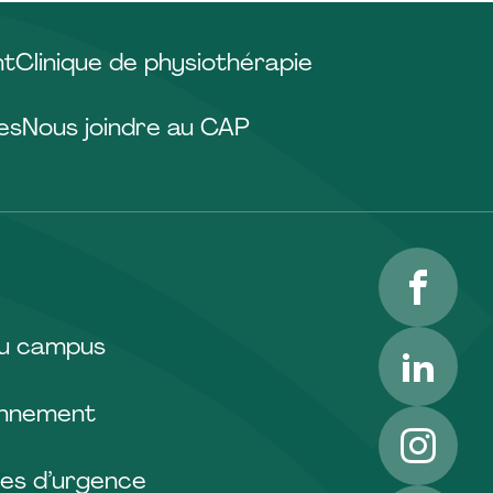
nt
Clinique de physiothérapie
es
Nous joindre au CAP
Facebo
LinkedI
du campus
onnement
Instagr
es d’urgence