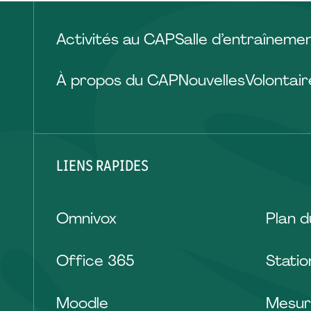
Activités au CAP
Salle d’entraîneme
À propos du CAP
Nouvelles
Volontair
LIENS RAPIDES
Omnivox
Plan 
Office 365
Stati
Moodle
Mesur