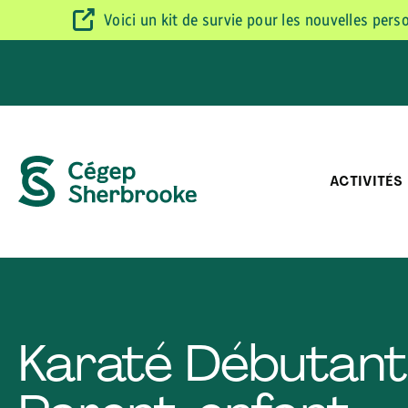
Voici un kit de survie pour les nouvelles per
ACTIVITÉS
Karaté Débutant