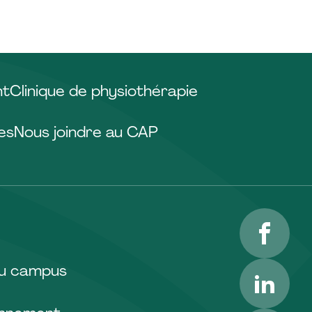
nt
Clinique de physiothérapie
es
Nous joindre au CAP
Facebo
LinkedI
du campus