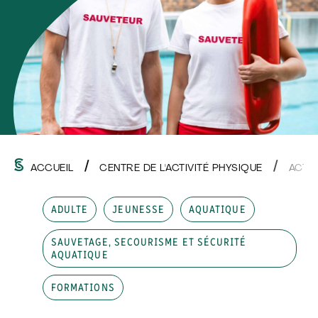
ACCUEIL
CENTRE DE L'ACTIVITÉ PHYSIQUE
ACTI
ADULTE
JEUNESSE
AQUATIQUE
SAUVETAGE, SECOURISME ET SÉCURITÉ
AQUATIQUE
FORMATIONS