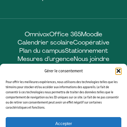
Omnivox
Office 365
Moodle
Calendrier scolaire
Coopérative
Plan du campus
Stationnement
Mesures d’urgence
Nous joindre
Gérer le consentement
Pour offrir les meilleures expériences, nous utilisons des technologies telles que les
Facebook
LinkedIn
Instagram
YouTube
témoins pour stocker et/ou accéder aux informations des appareils. Le fait de
consentir à ces technologies nous permettra de traiter des données telles que le
comportement de navigation ou les ID uniques sur ce site. Le fait de ne pas consentir
ou de retirer son consentement peut avoir un effet négatif sur certaines
caractéristiques et fonctions.
© 2026 CÉGEP DE SHERBROOKE. TOUS DROITS RÉSERVÉS. AGENCE WEB
VORTEX SOLUTION
Accepter