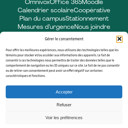
Omnivox
Office 365
Moodle
Calendrier scolaire
Coopérative
Plan du campus
Stationnement
Mesures d’urgence
Nous joindre
Gérer le consentement
Pour offrir les meilleures expériences, nous utilisons des technologies telles que les
Facebook
LinkedIn
Instagram
YouTube
témoins pour stocker et/ou accéder aux informations des appareils. Le fait de
consentir à ces technologies nous permettra de traiter des données telles que le
comportement de navigation ou les ID uniques sur ce site. Le fait de ne pas consentir
ou de retirer son consentement peut avoir un effet négatif sur certaines
caractéristiques et fonctions.
© 2026 CÉGEP DE SHERBROOKE. TOUS DROITS RÉSERVÉS. AGENCE WEB
VORTEX SOLUTION
Accepter
PLAN DU SITE
GÉRER MES COOKIES
Refuser
Voir les préférences