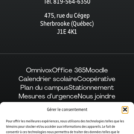
Tél. 819-564-6350
475, rue du Cégep
Sherbrooke (Québec)
J1E 4K1
Omnivox
Office 365
Moodle
Calendrier scolaire
Coopérative
Plan du campus
Stationnement
Mesures d’urgence
Nous joindre
Gérer le consentement
Pour offrir les meilleures expériences, nous utilisons des technologies telles que les
Facebook
LinkedIn
Instagram
YouTube
témoins pour stocker et/ou accéder aux informations des appareils. Le fait de
consentir à ces technologies nous permettra de traiter des données telles que le