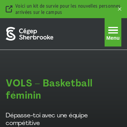
Voici un kit de survie pour les nouvelles personnes
arrivées sur le campus
Ferm
la
barr
d'ale
Ouvrir
Menu
la
navigati
du
Basketball
site
féminin
VOLS – Basketball
division
féminin
2
Dépasse-toi avec une équipe
compétitive