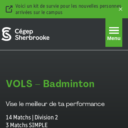
Voici un kit de survie pour les nouvelles personnes
arrivées sur le campus
Ferm
la
barr
d'ale
Ouvrir
Menu
la
navigati
du
Badminton
site
mixte
VOLS – Badminton
division
2
Vise le meilleur de ta performance
14 Matchs | Division 2
3 Matchs SIMPLE