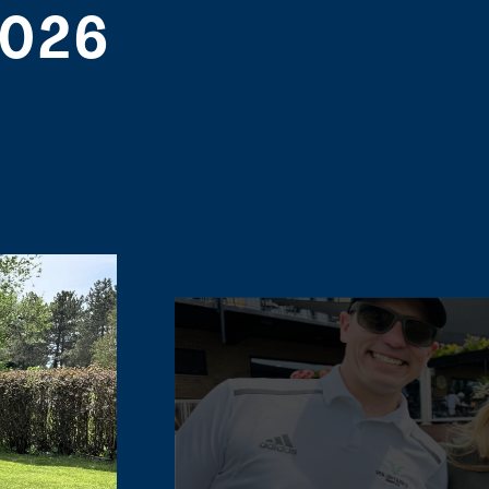
2026
S
e
e
i
m
a
g
e