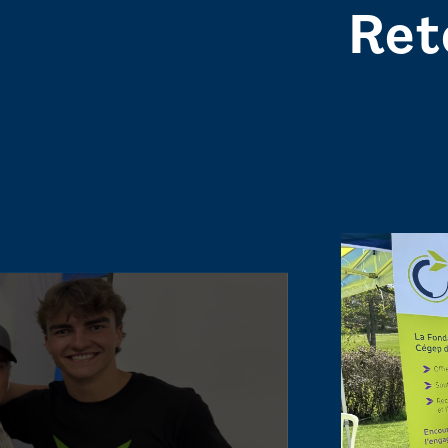
Ret
S
e
e
i
m
a
g
e