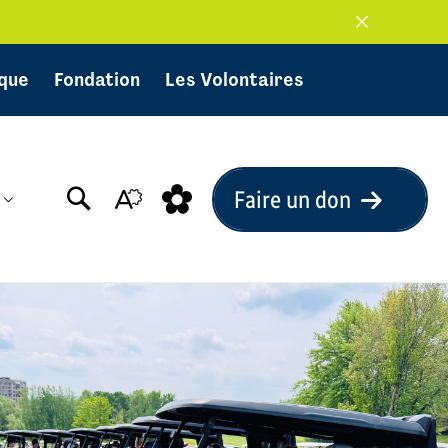
Fermer
la
barre
d'alerte
ique
Fondation
Les Volontaires
Faire un don
Ouvrez
la
barre
d'outils
d'accessibilité.