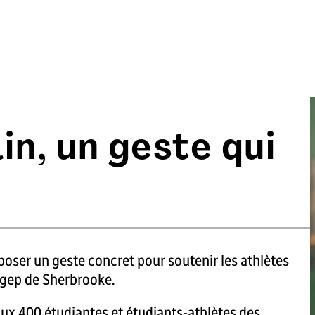
in, un geste qui
 poser un geste concret pour soutenir les athlètes
égep de Sherbrooke.
aux 400 étudiantes et étudiants-athlètes des