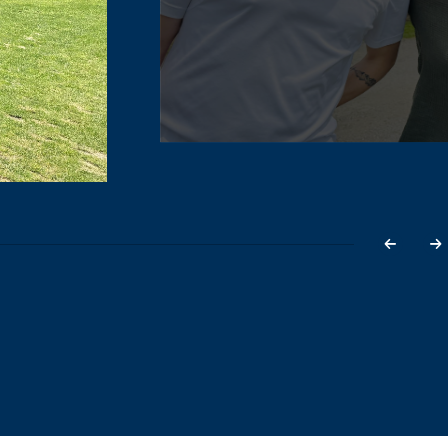
i
n
f
u
l
l
s
i
z
e