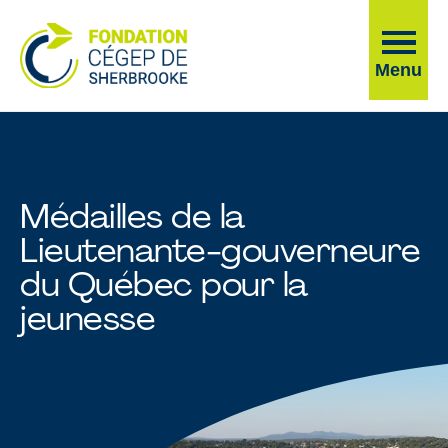
Ouvrir
Menu
la
navigati
du
site
Médailles de la
Lieutenante-gouverneure
du Québec pour la
jeunesse