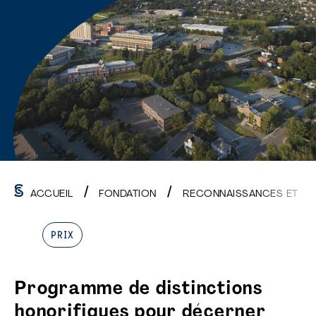
ACCUEIL
FONDATION
RECONNAISSANCES ET B
PRIX
Programme de distinctions
honorifiques pour décerner