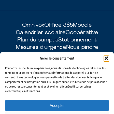
Omnivox
Office 365
Moodle
Calendrier scolaire
Coopérative
Plan du campus
Stationnement
Mesures d’urgence
Nous joindre
Gérer le consentement
Pour offrir les meilleures expériences, nous utilisons des technologies telles que les
Facebook
LinkedIn
Instagram
YouTube
témoins pour stocker et/ou accéder aux informations des appareils. Le fait de
consentir à ces technologies nous permettra de traiter des données telles que le
comportement de navigation ou les ID uniques sur ce site. Le fait de ne pas consentir
ou de retirer son consentement peut avoir un effet négatif sur certaines
caractéristiques et fonctions.
© 2026 CÉGEP DE SHERBROOKE. TOUS DROITS RÉSERVÉS. AGENCE WEB
VORTEX SOLUTION
Accepter
PLAN DU SITE
GÉRER MES COOKIES