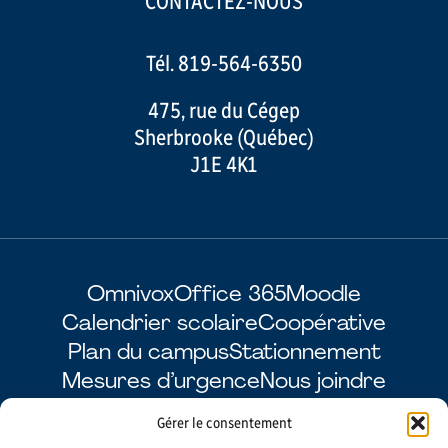
CONTACTEZ-NOUS
Tél. 819-564-6350
475, rue du Cégep
Sherbrooke (Québec)
J1E 4K1
Omnivox
Office 365
Moodle
Calendrier scolaire
Coopérative
Plan du campus
Stationnement
Mesures d’urgence
Nous joindre
Gérer le consentement