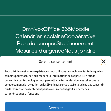
Omnivox
Office 365
Moodle
Calendrier scolaire
Coopérative
Plan du campus
Stationnement
Mesures d’urgence
Nous joindre
Gérer le consentement
Pour offrir les meilleures expériences, nous utilisons des technologies telles que les
Facebook
LinkedIn
Instagram
YouTube
témoins pour stocker et/ou accéder aux informations des appareils. Le fait de
consentir à ces technologies nous permettra de traiter des données telles que le
comportement de navigation ou les ID uniques sur ce site. Le fait de ne pas consentir
ou de retirer son consentement peut avoir un effet négatif sur certaines
caractéristiques et fonctions.
© 2026 CÉGEP DE SHERBROOKE. TOUS DROITS RÉSERVÉS. AGENCE WEB
VORTEX SOLUTION
Accepter