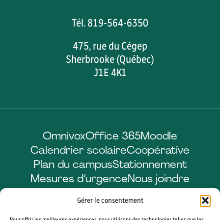
Tél. 819-564-6350
475, rue du Cégep
Sherbrooke (Québec)
J1E 4K1
Omnivox
Office 365
Moodle
Calendrier scolaire
Coopérative
Plan du campus
Stationnement
Mesures d’urgence
Nous joindre
Gérer le consentement
Pour offrir les meilleures expériences, nous utilisons des technologies telles que les